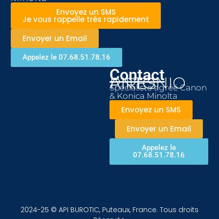
Envoyez un SMS
Je vous rappelle très rapidement
Envoyer un Email
Appelez le 07.68.51.78.16
Contact
ANTONIO PIRES
Spécialiste agréé Canon
& Konica Minolta
Envoyez un SMS
Envoyer un Email
Appelez le
07.68.51.78.16
2024-25 © API BUROTIC, Puteaux, France. Tous droits